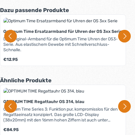
Produktgalerie überspringen
Dazu passende Produkte
Optimum Time Ersatzarmband für Uhren der OS 3xx Serie
Das Original-Armband für die Optimum Time Uhren der OS3-
Serie. Aus elastischem Gewebe mit Schnellverschluss-
Schnalle.
Regulärer Preis:
€12.95
Produktgalerie überspringen
Ähnliche Produkte
OPTIMUM TIME Regattauhr OS 314, blau
Optimum Time Series 3: Funktion pur, kompromisslos für den
Regattaeinsatz konzipiert. Das große LCD-Display
(38x20mm) mit den 16mm hohen Ziffern ist auch unter
widrigsten Bedingungen klar abzulesen. Die Knöpfe befinden
Regulärer Preis:
€84.95
sich auf der Oberseite des Gehäuses. Dadurch wird ein