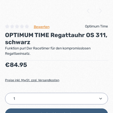
Optimum Time
Bewerten
Durchschnittliche Bewertung von 0 von 5 Sternen
OPTIMUM TIME Regattauhr OS 311,
schwarz
Funktion pur! Der Racetimer für den kompromisslosen
Regattaeinsatz.
Regulärer Preis:
€84.95
Preise inkl. MwSt. zzgl. Versandkosten
Produkt Anzahl: Gib den gewünschten Wert ein ode