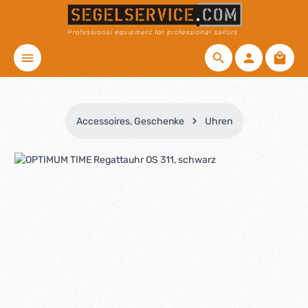
Zum Hauptinhalt springen
Waren
Accessoires, Geschenke
Uhren
Bildergalerie überspringen