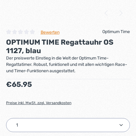
Optimum Time
Bewerten
Durchschnittliche Bewertung von 0 von 5 Sternen
OPTIMUM TIME Regattauhr OS
1127, blau
Der preiswerte Einstieg in die Welt der Optimum Time-
Regattatimer. Robust, funktionell und mit allen wichtigen Race-
und Timer-Funktionen ausgestattet.
Regulärer Preis:
€65.95
Preise inkl. MwSt. zzgl. Versandkosten
Produkt Anzahl: Gib den gewünschten Wert ein ode