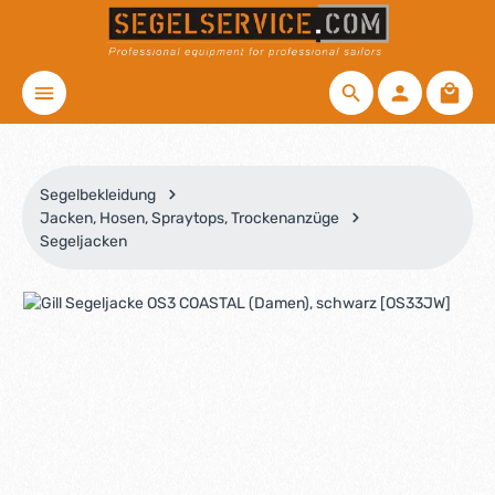
Zum Hauptinhalt springen
Waren
Segelbekleidung
Jacken, Hosen, Spraytops, Trockenanzüge
Segeljacken
Bildergalerie überspringen