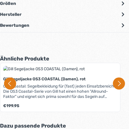
Größen
Hersteller
Bewertungen
Produktgalerie überspringen
Ähnliche Produkte
Gill Segeljacke OS3 COASTAL (Damen), rot
OS3 Coastal: Segelbekleidung für (fast) jeden Einsatzbereich.
Die OS3 Coastal-Serie von Gill hat einen hohen "Allround-
Faktor" und eignet sich prima sowohl für das Segeln auf
Binnen- als auch auf Küstenrevieren. Material, Schnitt und
Regulärer Preis:
€199.95
Ausstattung sorgen für guten Wetterschutz, hohe
Funktionalität und angenehmen Tragekomfort. Das zweilagige
atmungsaktive XPLORE-Gewebe ist selbstverständlich 100%
wasserdicht, auch an den Nähten. Durch die XPEL-
Produktgalerie überspringen
Dazu passende Produkte
Technologie hat es erstklassige wasser- und