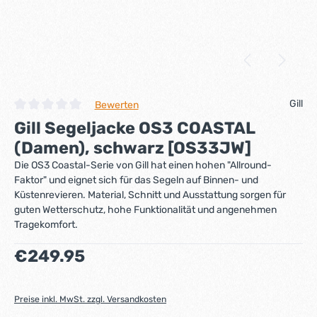
Gill
Bewerten
Durchschnittliche Bewertung von 0 von 5 Sternen
Gill Segeljacke OS3 COASTAL
(Damen), schwarz [OS33JW]
Die OS3 Coastal-Serie von Gill hat einen hohen "Allround-
Faktor" und eignet sich für das Segeln auf Binnen- und
Küstenrevieren. Material, Schnitt und Ausstattung sorgen für
guten Wetterschutz, hohe Funktionalität und angenehmen
Tragekomfort.
Regulärer Preis:
€249.95
Preise inkl. MwSt. zzgl. Versandkosten