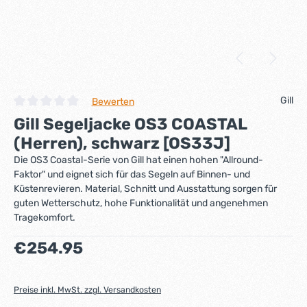
Gill
Bewerten
Durchschnittliche Bewertung von 0 von 5 Sternen
Gill Segeljacke OS3 COASTAL
(Herren), schwarz [OS33J]
Die OS3 Coastal-Serie von Gill hat einen hohen "Allround-
Faktor" und eignet sich für das Segeln auf Binnen- und
Küstenrevieren. Material, Schnitt und Ausstattung sorgen für
guten Wetterschutz, hohe Funktionalität und angenehmen
Tragekomfort.
Regulärer Preis:
€254.95
Preise inkl. MwSt. zzgl. Versandkosten