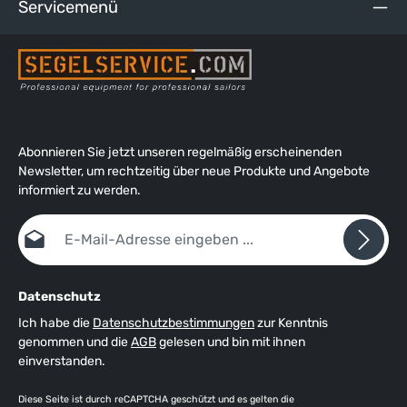
Servicemenü
Nacken und an den Taschen, einstellbare Ärmelbündchen mit
zusätzlichen innenliegenden, verstellbaren Bündchen aus
tragefreundlichem PU, zwei seitliche Einschubtaschen mit
Fleece-Fütterung, Innentasche mit Reißverschluss, Tunnelzug
am Bund, länger geschnittene Rückenpartie, atmungsaktives
zweilagiges XPOLRE-Gewebe, 100% wasserdicht, wasser-
und schmutzabweisende XPEL-Technologie, getapte Nähte,
Mesh-Fütterung.
Abonnieren Sie jetzt unseren regelmäßig erscheinenden
Newsletter, um rechtzeitig über neue Produkte und Angebote
informiert zu werden.
E-Mail-Adresse*
Datenschutz
Ich habe die
Datenschutzbestimmungen
zur Kenntnis
genommen und die
AGB
gelesen und bin mit ihnen
einverstanden.
Diese Seite ist durch reCAPTCHA geschützt und es gelten die