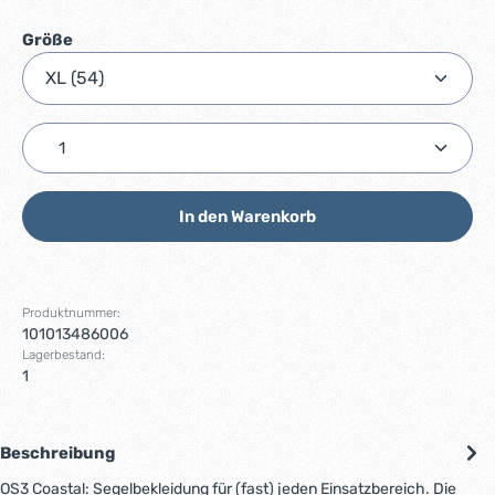
auswählen
Größe
Produkt Anzahl: Gib den gewünschten Wert ein ode
In den Warenkorb
Produktnummer:
101013486006
Lagerbestand:
1
Beschreibung
OS3 Coastal: Segelbekleidung für (fast) jeden Einsatzbereich. Die