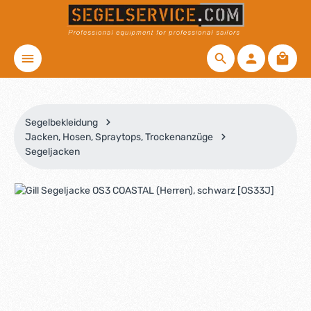
Zum Hauptinhalt springen
Waren
Segelbekleidung
Jacken, Hosen, Spraytops, Trockenanzüge
Segeljacken
Bildergalerie überspringen