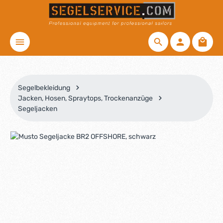
Zum Hauptinhalt springen
Waren
Segelbekleidung
Jacken, Hosen, Spraytops, Trockenanzüge
Segeljacken
Bildergalerie überspringen