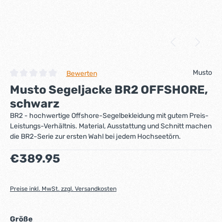
Musto
Bewerten
Durchschnittliche Bewertung von 0 von 5 Sternen
Musto Segeljacke BR2 OFFSHORE,
schwarz
BR2 - hochwertige Offshore-Segelbekleidung mit gutem Preis-
Leistungs-Verhältnis. Material, Ausstattung und Schnitt machen
die BR2-Serie zur ersten Wahl bei jedem Hochseetörn.
Regulärer Preis:
€389.95
Preise inkl. MwSt. zzgl. Versandkosten
auswählen
Größe