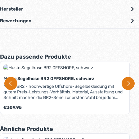
Hersteller
Bewertungen
Produktgalerie überspringen
Dazu passende Produkte
Musto Segelhose BR2 OFFSHORE, schwarz
Musto BR2 - hochwertige Offshore-Segelbekleidung mit
gutem Preis-Leistungs-Verhältnis. Material, Ausstattung und
Schnitt machen die BR2-Serie zur ersten Wahl bei jedem
Hochseetörn. Das Material (jetzt wird's ein wenig technisch):
Regulärer Preis:
€309.95
Das BR2 Performance-Gewebe besteht aus
widerstandsfähigem, abriebfestem Polyamid, das mit einer
Polyurethan-Membrane "verbacken" wurde. Die mikroporöse
Struktur lässt Wasserdampf nach außen entweichen, ohne
Produktgalerie überspringen
Ähnliche Produkte
Wind und Wasser hineinzulassen. Die hydrophilen
Eigenschaften der Membran verstärken die Diffusion von