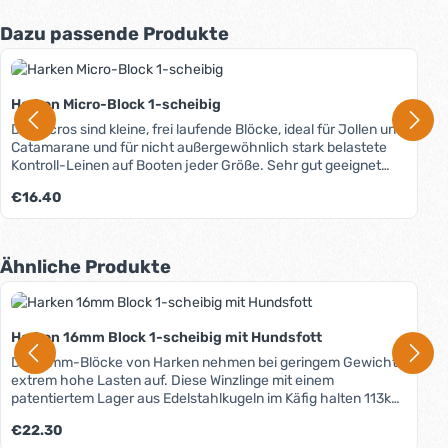
Produktgalerie überspringen
Dazu passende Produkte
Harken Micro-Block 1-scheibig
Die Micros sind kleine, frei laufende Blöcke, ideal für Jollen und
Catamarane und für nicht außergewöhnlich stark belastete
Kontroll-Leinen auf Booten jeder Größe. Sehr gut geeignet
auch für kompakte Taljen.
Regulärer Preis:
€16.40
Produktgalerie überspringen
Ähnliche Produkte
Harken 16mm Block 1-scheibig mit Hundsfott
Die 16mm-Blöcke von Harken nehmen bei geringem Gewicht
extrem hohe Lasten auf. Diese Winzlinge mit einem
patentiertem Lager aus Edelstahlkugeln im Käfig halten 113kg
sichere Arbeitslast (SAL), die höchste bei Blöcken diese
Regulärer Preis:
€22.30
Größe. Die hochfesten Wangen bestehen aus rostfreiem