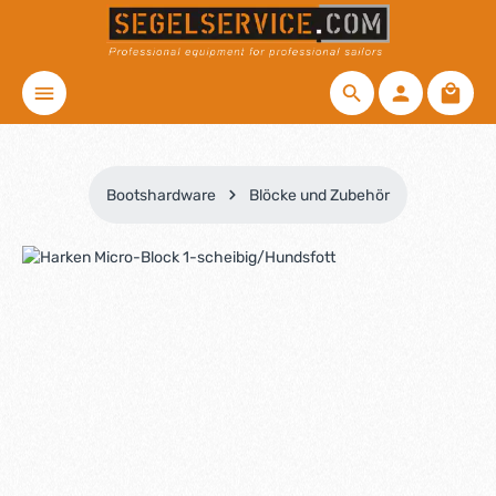
Zum Hauptinhalt springen
Waren
Bootshardware
Blöcke und Zubehör
Bildergalerie überspringen