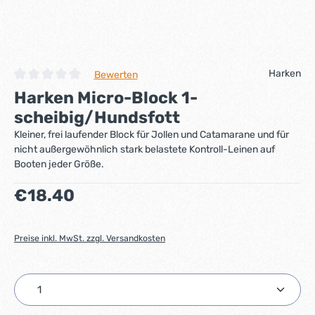
Harken
Bewerten
Durchschnittliche Bewertung von 0 von 5 Sternen
Harken Micro-Block 1-
scheibig/Hundsfott
Kleiner, frei laufender Block für Jollen und Catamarane und für
nicht außergewöhnlich stark belastete Kontroll-Leinen auf
Booten jeder Größe.
Regulärer Preis:
€18.40
Preise inkl. MwSt. zzgl. Versandkosten
Produkt Anzahl: Gib den gewünschten Wert ein ode