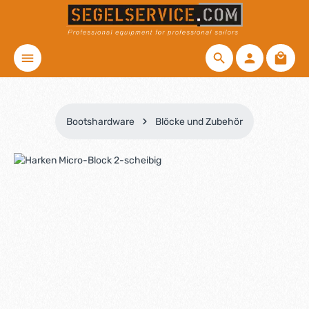
Zum Hauptinhalt springen
Waren
Bootshardware
Blöcke und Zubehör
Bildergalerie überspringen