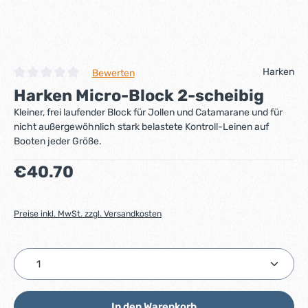
Harken
Bewerten
Durchschnittliche Bewertung von 0 von 5 Sternen
Harken Micro-Block 2-scheibig
Kleiner, frei laufender Block für Jollen und Catamarane und für
nicht außergewöhnlich stark belastete Kontroll-Leinen auf
Booten jeder Größe.
Regulärer Preis:
€40.70
Preise inkl. MwSt. zzgl. Versandkosten
Produkt Anzahl: Gib den gewünschten Wert ein ode
In den Warenkorb