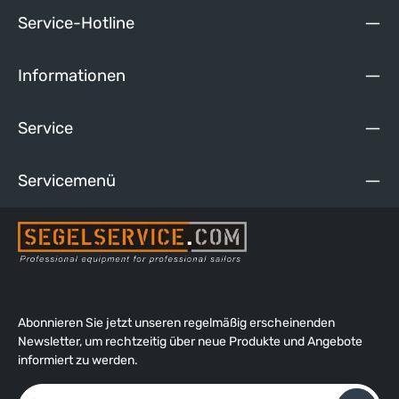
leicht. Die 18mm-Blöcke nehmen Leinendurchmesser bis
Service-Hotline
5mm auf. Verwendungsbeispiele: - Strecker - Niederholer -
Barberholer - Cunningham - Kontrollleinen - Flaggenfall u.v.m.
Eine Anleitung, wie die Blöcke montiert werden können, finden
Informationen
Sie unter dem Reiter "Media".
Service
Servicemenü
Abonnieren Sie jetzt unseren regelmäßig erscheinenden
Newsletter, um rechtzeitig über neue Produkte und Angebote
informiert zu werden.
E-Mail-Adresse*