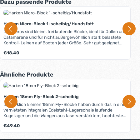
Produktgalerie überspringen
Dazu passende Produkte
Harken Micro-Block 1-scheibig/Hundsfott
Die Micros sind kleine, frei laufende Blöcke, ideal für Jollen und
Catamarane und für nicht außergewöhnlich stark belastete
Kontroll-Leinen auf Booten jeder Größe. Sehr gut geeignet
auch für kompakte Taljen.
Regulärer Preis:
€18.40
Produktgalerie überspringen
Ähnliche Produkte
Harken 18mm Fly-Block 2-scheibig
Die wirklich kleinen 18mm Fly-Blöcke haben durch das in einer
vernieteten integralen Edelstahl-Lagerschale laufende
Kugellager und die Wangen aus faserverstärktem, hochfestem
Nylon ein optimales Verhältnis aus Festigkeit und Gewicht. Die
Regulärer Preis:
€49.40
extrem niedrig bauenden Blöcke der Fly-Serie brauchen dank
beiliegender HiTech-Leine aus Spectra® weder Kopfbolzen
noch Schäkel und Feder und sind dadurch außergewöhnlich