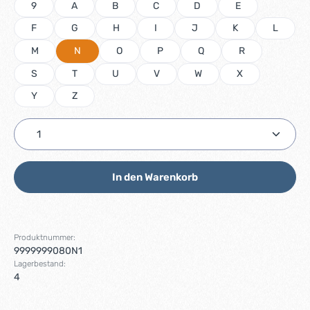
9
A
B
C
D
E
F
G
H
I
J
K
L
M
N
O
P
Q
R
S
T
U
V
W
X
Y
Z
Produkt Anzahl: Gib den gewünschten Wert ein ode
In den Warenkorb
Produktnummer:
9999999080N1
Lagerbestand:
4