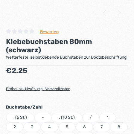
Bewerten
Durchschnittliche Bewertung von 0 von 5 Sternen
Klebebuchstaben 80mm
(schwarz)
Wetterfeste, selbstklebende Buchstaben zur Bootsbeschriftung
Regulärer Preis:
€2.25
Preise inkl. MwSt. zzgl. Versandkosten
auswählen
Buchstabe/Zahl
, (5 St.)
-
. (10 St.)
/
1
2
3
4
5
6
7
8