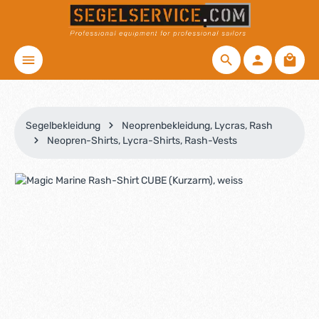
Zum Hauptinhalt springen
Waren
Segelbekleidung
Neoprenbekleidung, Lycras, Rash
Neopren-Shirts, Lycra-Shirts, Rash-Vests
Bildergalerie überspringen