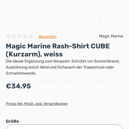
Magic Marine
Bewerten
Durchschnittliche Bewertung von 0 von 5 Sternen
Magic Marine Rash-Shirt CUBE
(Kurzarm), weiss
Die ideale Ergänzung zum Neopren: Schützt vor Sonnenbrand,
Auskühlung durch Wind und Scheuern der Trapezhose oder
Schwimmweste.
Regulärer Preis:
€34.95
Preise inkl. MwSt. zzgl. Versandkosten
auswählen
Größe