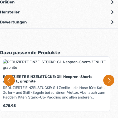
Größen
Hersteller
Bewertungen
Produktgalerie überspringen
Dazu passende Produkte
REDUZIERTE EINZELSTÜCKE: Gill Neopren-Shorts
ZENLITE, graphite
REDUZIERTE EINZELSTÜCKE: Gill Zenlite - die Hose für's Kat-,
Jollen- und Skiff-Segeln bei schönem Wetter. Aber auch zum
Paddeln, Kiten, Stand-Up-Paddling und allen anderen
Wassersportarten ist sie geeignet. Das 2mm starke Neopren
Regulärer Preis:
€75.95
(in Dehnungszonen 1,5mm) schützt vor Auskühlung, durch
das höher geschnittene Rückenteil auch im Nierenbereich.
Der Sitzbereich besteht aus besonders robustem Di-Guard-