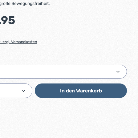
große Bewegungsfreiheit.
:
.95
t. zzgl. Versandkosten
ählen
Anzahl: Gib den gewünschten Wert ein od
In den Warenkorb
5