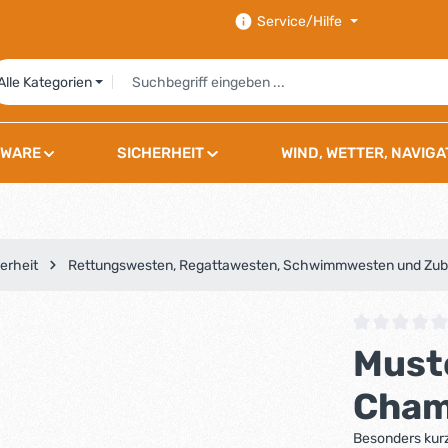
Service/Hilfe
Alle Kategorien
WARE
SICHERHEIT
WIND, WETTER, NAVIGA
erheit
Rettungswesten, Regattawesten, Schwimmwesten und Zu
Durchschnittli
Must
Cham
Besonders kurz