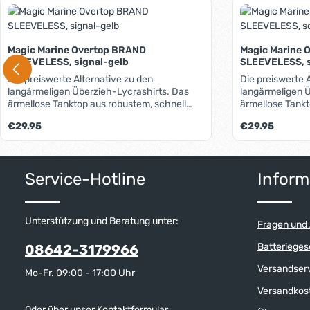
Produktgalerie überspringen
Magic Marine Overtop BRAND
Magic Marine 
SLEEVELESS, signal-gelb
SLEEVELESS, 
Die preiswerte Alternative zu den
Die preiswerte 
langärmeligen Überzieh-Lycrashirts. Das
langärmeligen Ü
ärmellose Tanktop aus robustem, schnell
ärmellose Tankt
trocknendem Rash-Material wird über
trocknendem Ra
Regulärer Preis:
Regulärer Preis:
€29.95
€29.95
Schwimmweste und Trapez- oder
Schwimmweste 
Ausreithose gezogen und verhindert, dass
Ausreithose gez
sich Schoten, Strecker oder andere Leinen
sich Schoten, S
Produkt Anzahl: Gib den gewünschten W
Produkt 
an der Ausrüstung bzw. Bekleidung
an der Ausrüstu
Service-Hotline
Inform
verhaken. Nebenbei schützt es effektiv vor
verhaken. Neben
UV-Strahlung (UPF 50+). Das Material ist
UV-Strahlung (U
sehr dehnfähig, sodass es keiner
sehr dehnfähig,
unterschiedlichen Größen bedarf. Das
unterschiedlich
Unterstützung und Beratung unter:
Fragen und
Brand-Overtop ist bedruckbar und eignet
Brand-Overtop i
sich, da es ja "über allem" getragen wird,
sich, da es ja "
Batterieges
08642-3179966
perfekt als Werbeträger.
perfekt als Wer
Versandser
Mo-Fr. 09:00 - 17:00 Uhr
Versandkos
Oder über unser
Kontaktformular
.