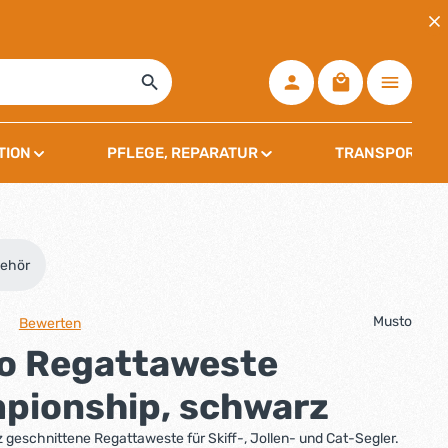
Warenkorb ent
TION
PFLEGE, REPARATUR
TRANSPORT, L
behör
Musto
Bewerten
che Bewertung von 0 von 5 Sternen
o Regattaweste
pionship, schwarz
 geschnittene Regattaweste für Skiff-, Jollen- und Cat-Segler.