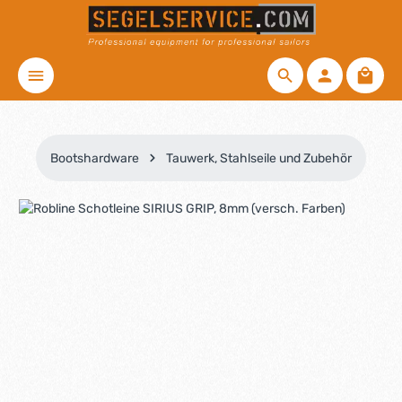
Zum Hauptinhalt springen
Waren
Bootshardware
Tauwerk, Stahlseile und Zubehör
Bildergalerie überspringen