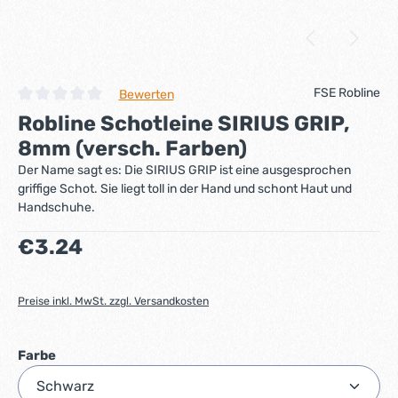
FSE Robline
Bewerten
Durchschnittliche Bewertung von 0 von 5 Sternen
Robline Schotleine SIRIUS GRIP,
8mm (versch. Farben)
Der Name sagt es: Die SIRIUS GRIP ist eine ausgesprochen
griffige Schot. Sie liegt toll in der Hand und schont Haut und
Handschuhe.
Regulärer Preis:
€3.24
Preise inkl. MwSt. zzgl. Versandkosten
auswählen
Farbe