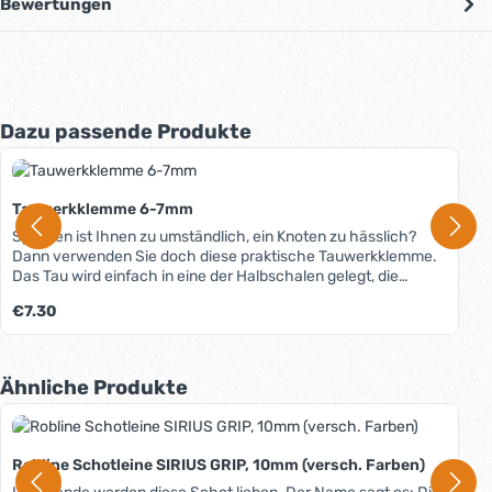
Bewertungen
Produktgalerie überspringen
Dazu passende Produkte
Tauwerkklemme 6-7mm
Spleißen ist Ihnen zu umständlich, ein Knoten zu hässlich?
Dann verwenden Sie doch diese praktische Tauwerkklemme.
Das Tau wird einfach in eine der Halbschalen gelegt, die
zweite Halbschale aufgelegt und verschraubt - fertig. Im Nu
Regulärer Preis:
€7.30
haben Sie in jedem geflochtenen oder geschlagenen Tauwerk
ein Auge. Die Klemme besteht aus besonders schlagfestem
und uv-beständigem Polyamid mit Glasfaserverstärkungen.
Sie ist völlig verschleißfrei und immer wieder zu verwenden.
Produktgalerie überspringen
Ähnliche Produkte
Bei der nicht rostenden Verschraubung gibt es keine
hervorstehenden Muttern oder Schrauben, sodass Kratzer
vermieden werden. Zu Bruch- und Arbeitslasten macht der
Hersteller keine Angaben, da diese in hohem Maß von dem
Robline Schotleine SIRIUS GRIP, 10mm (versch. Farben)
verwendeten Tauwerk abhängig sind.