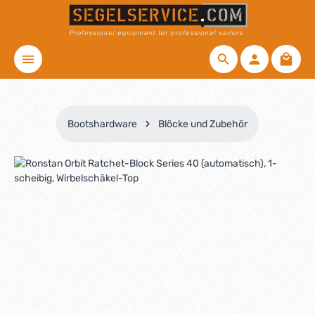
Zum Hauptinhalt springen
Waren
Bootshardware
Blöcke und Zubehör
Bildergalerie überspringen