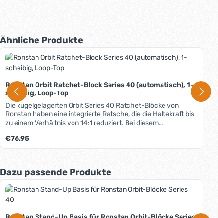
Produktgalerie überspringen
Ähnliche Produkte
Ronstan Orbit Ratchet-Block Series 40 (automatisch), 1-
scheibig, Loop-Top
Die kugelgelagerten Orbit Series 40 Ratchet-Blöcke von
Ronstan haben eine integrierte Ratsche, die die Haltekraft bis
zu einem Verhältnis von 14:1 reduziert. Bei diesem
Automatikblock setzt die Ratsche lastabhängig von selbst ein.
Regulärer Preis:
€76.95
Die Orbit Blocks™ sind in Relation zu ihrer hohen Arbeitslast
extrem leicht: Nahezu alle Metallkomponenten
herkömmlicher Blöcke wurden durch High-Tech
Faserverbundwerkstoffe ersetzt - resultierend in einer
Produktgalerie überspringen
Dazu passende Produkte
Gewichtsersparnis von 35%. Das aussergewöhnliche Design
spart zusätzliches Gewicht. Zur Befestigung der Ronstan Orbit
Blocks™ dienen Loops aus hochfestem Dyneema® SK 75.
Eine leichte und sehr flexible Methode, Blöcke anzuschlagen.
Der Loop wird mit einem Clip im Block gehalten. So bleibt er
Ronstan Stand-Up Basis für Ronstan Orbit-Blöcke Series