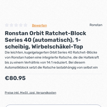
Ronstan
Bewerten
Durchschnittliche Bewertung von 0 von 5 Sternen
Ronstan Orbit Ratchet-Block
Series 40 (automatisch), 1-
scheibig, Wirbelschäkel-Top
Die leichten, kugelgelagerten Orbit Series 40 Ratchet-Blöcke
von Ronstan haben eine integrierte Ratsche, die die Haltekraft
bis zu einem Verhältnis von 14:1 reduziert. Bei diesem
Automatikblock setzt die Ratsche lastabhängig von selbst ein
Regulärer Preis:
€80.95
Preise inkl. MwSt. zzgl. Versandkosten