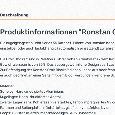
Beschreibung
Produktinformationen "Ronstan Or
Die kugelgelagerten Orbit Series 55 Ratchet-Blöcke von Ronstan haben e
einstellbar oder auch lastabhängig (automatisch einsetzend) zu fahren
Die Orbit Blocks™ sind in Relation zu ihrer hohen Arbeitslast extrem 
Gewichtsersparnis von 35%. Das aussergewöhnliche Design spart zus
Zur Befestigung der Ronstan Orbit Blocks™ dienen Loops aus hochfeste
er auch geöffnet an einer Seite mit dem Block verbunden, verlorene S
Material:
Scheibe: Hard-anodisiertes Aluminium,
Kugellager: Hoch-druckfestes Acetal,
zweiter Lagerkranz: Kohlefaser-verstärktes, Teflon imprägniertes Nylo
Rahmen und Seitenplatten: Gehärtetes, glasfiber-verstärktes Nylon,
Loops: UV-stabilisiertes, mehrkardeeliges SK75 Dyneema®.