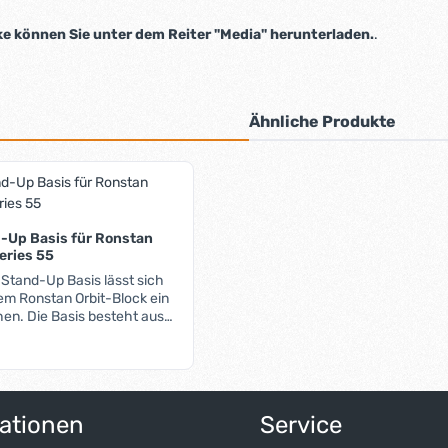
 können Sie unter dem Reiter "Media" herunterladen.
.
Ähnliche Produkte
-Up Basis für Ronstan
eries 55
 Stand-Up Basis lässt sich
em Ronstan Orbit-Block ein
en. Die Basis besteht aus
Edelstahl-Augbügel und
, der den Block in
ition hält. Im Gegensatz zu
nen sich hier keine Leinen
ert ein oder benutze die Schaltflächen 
Anzahl: Gib den gewünschten Wert ein o
lock lässt sich wahlweise
ationen
Service
 90° verdreht montieren.