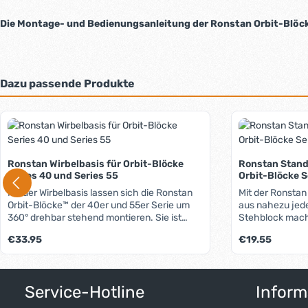
Die Montage- und Bedienungsanleitung der Ronstan Orbit-Blöcke
Dazu passende Produkte
Produktgalerie überspringen
Ronstan Wirbelbasis für Orbit-Blöcke
Ronstan Stand
Series 40 und Series 55
Orbit-Blöcke S
Mit der Wirbelbasis lassen sich die Ronstan
Mit der Ronstan
Orbit-Blöcke™ der 40er und 55er Serie um
aus nahezu jed
360° drehbar stehend montieren. Sie ist
Stehblock mach
durch die Rolle im Fuß perfekt für die Blöcke
einem stabilen 
Regulärer Preis:
Regulärer Preis:
€33.95
€19.55
mit dem Loop-Top geeignet. Bei
einem Gummibalg
Verwendung von Blöcken mit Schäkel-Top
senkrechter Pos
wird diese Rolle einfach entfernt.
einer Feder kön
Produkt Anzahl: Gib den gewünschten W
Produkt 
verhaken. Der B
Service-Hotline
Inform
gerade oder um