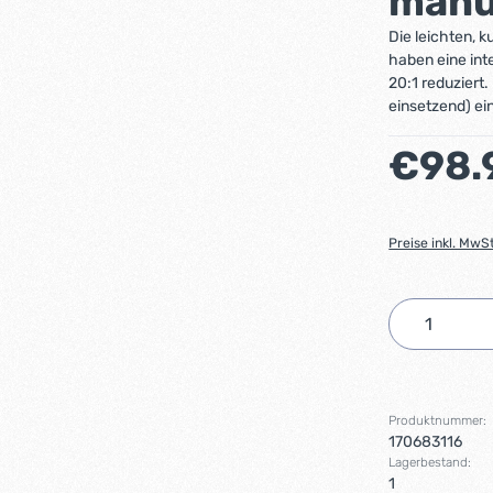
manue
Die leichten, 
haben eine inte
20:1 reduziert
einsetzend) ein
Regulärer Preis
€98.
Preise inkl. MwS
Produkt 
Produktnummer:
170683116
Lagerbestand:
1