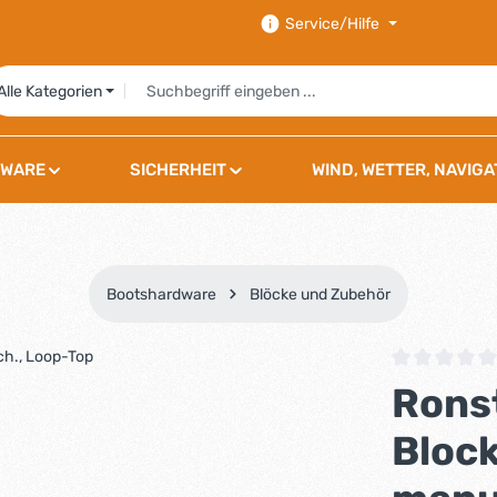
Service/Hilfe
Alle Kategorien
WARE
SICHERHEIT
WIND, WETTER, NAVIGA
Bootshardware
Blöcke und Zubehör
Durchschnittli
Rons
Block