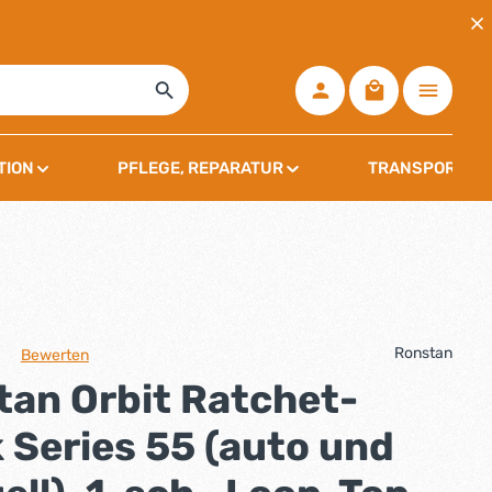
Warenkorb ent
TION
PFLEGE, REPARATUR
TRANSPORT, L
Ronstan
Bewerten
che Bewertung von 0 von 5 Sternen
tan Orbit Ratchet-
 Series 55 (auto und