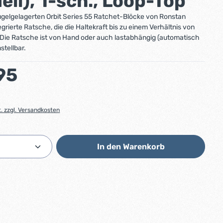
ll), 1-sch., Loop-Top
kugelgelagerten Orbit Series 55 Ratchet-Blöcke von Ronstan
grierte Ratsche, die die Haltekraft bis zu einem Verhältnis von
. Die Ratsche ist von Hand oder auch lastabhängig (automatisch
stellbar.
:
95
t. zzgl. Versandkosten
Anzahl: Gib den gewünschten Wert ein od
In den Warenkorb