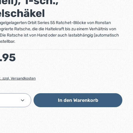
ll), 1-sch.,
lschäkel
kugelgelagerten Orbit Series 55 Ratchet-Blöcke von Ronstan
grierte Ratsche, die die Haltekraft bis zu einem Verhältnis von
. Die Ratsche ist von Hand oder auch lastabhängig (automatisch
stellbar.
:
.95
t. zzgl. Versandkosten
Anzahl: Gib den gewünschten Wert ein od
In den Warenkorb