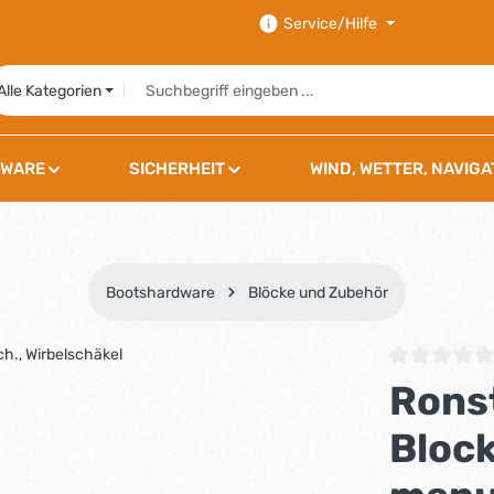
Service/Hilfe
Alle Kategorien
WARE
SICHERHEIT
WIND, WETTER, NAVIGA
Bootshardware
Blöcke und Zubehör
Durchschnittli
Rons
Block