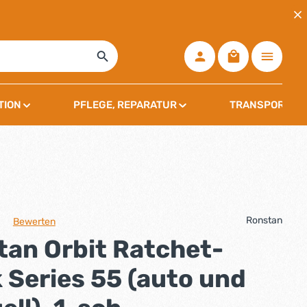
Warenkorb ent
TION
PFLEGE, REPARATUR
TRANSPORT, L
Ronstan
Bewerten
che Bewertung von 0 von 5 Sternen
tan Orbit Ratchet-
 Series 55 (auto und