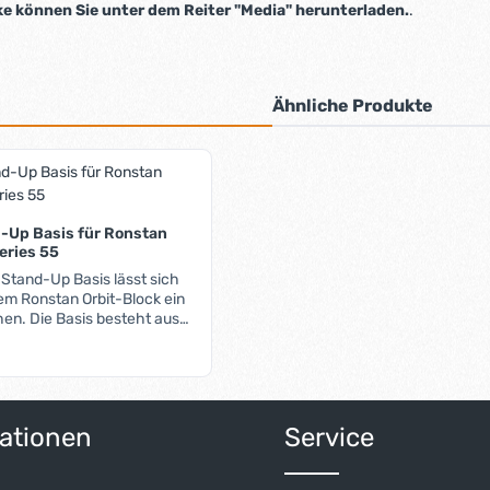
 können Sie unter dem Reiter "Media" herunterladen.
.
Ähnliche Produkte
-Up Basis für Ronstan
eries 55
 Stand-Up Basis lässt sich
em Ronstan Orbit-Block ein
en. Die Basis besteht aus
Edelstahl-Augbügel und
, der den Block in
ition hält. Im Gegensatz zu
nen sich hier keine Leinen
ert ein oder benutze die Schaltflächen 
Anzahl: Gib den gewünschten Wert ein o
lock lässt sich wahlweise
ationen
Service
 90° verdreht montieren.