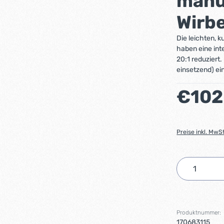
manue
Wirbe
Die leichten, 
haben eine inte
20:1 reduziert
einsetzend) ein
Regulärer Preis
€102
Preise inkl. MwS
Produkt 
Produktnummer:
170683115