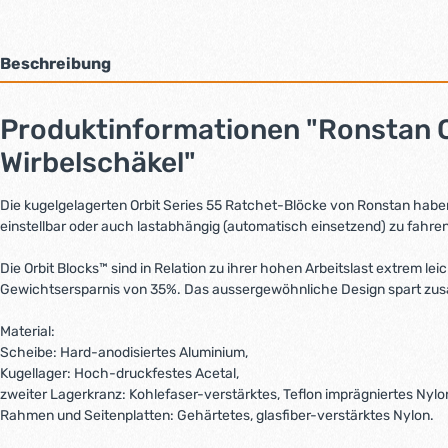
Beschreibung
Produktinformationen "Ronstan Or
Wirbelschäkel"
Die kugelgelagerten Orbit Series 55 Ratchet-Blöcke von Ronstan haben e
einstellbar oder auch lastabhängig (automatisch einsetzend) zu fahren
Die Orbit Blocks™ sind in Relation zu ihrer hohen Arbeitslast extrem 
Gewichtsersparnis von 35%. Das aussergewöhnliche Design spart zus
Material:
Scheibe: Hard-anodisiertes Aluminium,
Kugellager: Hoch-druckfestes Acetal,
zweiter Lagerkranz: Kohlefaser-verstärktes, Teflon imprägniertes Nylo
Rahmen und Seitenplatten: Gehärtetes, glasfiber-verstärktes Nylon.