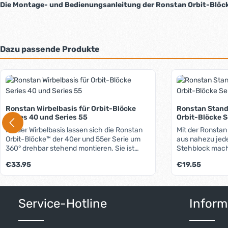
Die Montage- und Bedienungsanleitung der Ronstan Orbit-Blöcke
Dazu passende Produkte
Produktgalerie überspringen
Ronstan Wirbelbasis für Orbit-Blöcke
Ronstan Stand
Series 40 und Series 55
Orbit-Blöcke S
Mit der Wirbelbasis lassen sich die Ronstan
Mit der Ronstan
Orbit-Blöcke™ der 40er und 55er Serie um
aus nahezu jed
360° drehbar stehend montieren. Sie ist
Stehblock mach
durch die Rolle im Fuß perfekt für die Blöcke
einem stabilen 
Regulärer Preis:
Regulärer Preis:
€33.95
€19.55
mit dem Loop-Top geeignet. Bei
einem Gummibalg
Verwendung von Blöcken mit Schäkel-Top
senkrechter Pos
wird diese Rolle einfach entfernt.
einer Feder kön
Produkt Anzahl: Gib den gewünschten W
Produkt 
verhaken. Der B
Service-Hotline
Inform
gerade oder um