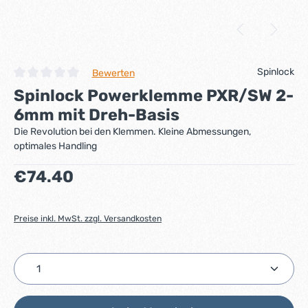
Spinlock
Bewerten
Durchschnittliche Bewertung von 0 von 5 Sternen
Spinlock Powerklemme PXR/SW 2-
6mm mit Dreh-Basis
Die Revolution bei den Klemmen. Kleine Abmessungen,
optimales Handling
Regulärer Preis:
€74.40
Preise inkl. MwSt. zzgl. Versandkosten
Produkt Anzahl: Gib den gewünschten Wert ein ode