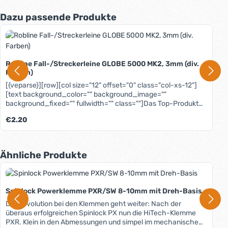
Produktgalerie überspringen
Dazu passende Produkte
Robline Fall-/Streckerleine GLOBE 5000 MK2, 3mm (div.
Farben)
[{veparse}][row][col size="12" offset="0" class="col-xs-12"]
[text background_color="" background_image=""
background_fixed="" fullwidth="" class=""]Das Top-Produkt
unter den ummantelten Dyneema/Spectra®-Leinen. Als Fall-,
Regulärer Preis:
€2.20
Strecker- und Trimm-Leine gleichermaßen gut geeignet,
zeichnet sie sich durch äußerst geringe Dehnung und
höchste Abriebfestigkeit aus. Und hat dabei noch einen
hervorragenden Grip. Die Verarbeitung bewirkt geringste
Produktgalerie überspringen
Ähnliche Produkte
Kern-Mantel-Verschiebungen, allerdings ist diese Leine nicht
so weich wie herkömmliches Tauwerk. Globe 5000: Überall
dort, wo geringes Gewicht und wenig Dehnung von
Bedeutung sind. Lieferbare Farben: Rot Dunkelblau In
Spinlock Powerklemme PXR/SW 8-10mm mit Dreh-Basis
unserem Blog erfahren Sie mehr über Materialien, Herstellung
Die Revolution bei den Klemmen geht weiter: Nach der
und Pflege von Tauwerk. [/text][/col][/row][{/veparse}]
überaus erfolgreichen Spinlock PX nun die HiTech-Klemme
PXR. Klein in den Abmessungen und simpel im mechanischen