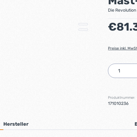
Mast
Die Revolution
Regulärer Preis
€81.
Preise inkl. MwS
Produkt 
Produktnummer:
171010236
Hersteller