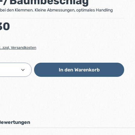
-/Baumbeschlag
 bei den Klemmen. Kleine Abmessungen, optimales Handling
:
30
t. zzgl. Versandkosten
Anzahl: Gib den gewünschten Wert ein od
In den Warenkorb
Bewertungen