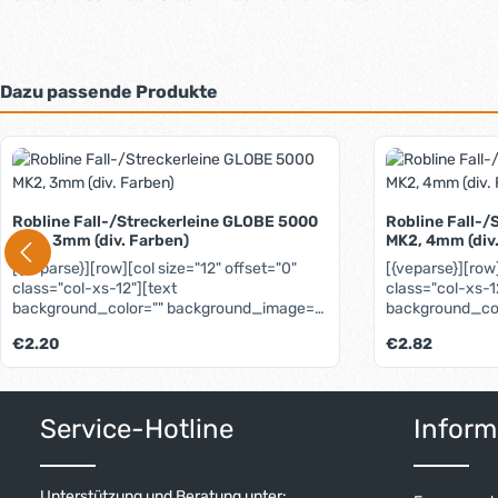
Dazu passende Produkte
Produktgalerie überspringen
Robline Fall-/Streckerleine GLOBE 5000
Robline Fall-
MK2, 3mm (div. Farben)
MK2, 4mm (div
[{veparse}][row][col size="12" offset="0"
[{veparse}][row]
class="col-xs-12"][text
class="col-xs-1
background_color="" background_image=""
background_co
background_fixed="" fullwidth=""
background_fixe
Regulärer Preis:
Regulärer Preis:
€2.20
€2.82
class=""]Das Top-Produkt unter den
class=""]Das To
ummantelten Dyneema/Spectra®-Leinen.
ummantelten D
Als Fall-, Strecker- und Trimm-Leine
Als Fall-, Stre
gleichermaßen gut geeignet, zeichnet sie
gleichermaßen g
Service-Hotline
Inform
sich durch äußerst geringe Dehnung und
sich durch äuß
höchste Abriebfestigkeit aus. Und hat dabei
höchste Abriebf
noch einen hervorragenden Grip. Die
noch einen herv
Verarbeitung bewirkt geringste Kern-
Verarbeitung be
Unterstützung und Beratung unter: