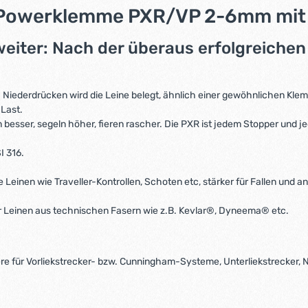
k Powerklemme PXR/VP 2-6mm mi
weiter: Nach der überaus erfolgreiche
iederdrücken wird die Leine belegt, ähnlich einer gewöhnlichen Klem
 Last.
 besser, segeln höher, fieren rascher. Die PXR ist jedem Stopper und 
I 316.
te Leinen wie Traveller-Kontrollen, Schoten etc, stärker für Fallen und a
ür Leinen aus technischen Fasern wie z.B. Kevlar®, Dyneema® etc.
 für Vorliekstrecker- bzw. Cunningham-Systeme, Unterliekstrecker, Ni