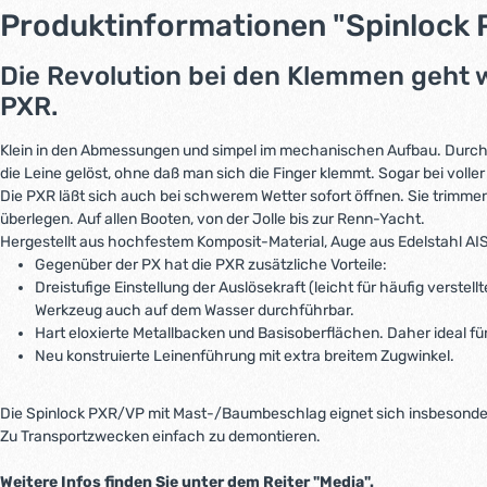
Produktinformationen "Spinloc
Die Revolution bei den Klemmen geht 
PXR.
Klein in den Abmessungen und simpel im mechanischen Aufbau. Durch N
die Leine gelöst, ohne daß man sich die Finger klemmt. Sogar bei voller
Die PXR läßt sich auch bei schwerem Wetter sofort öffnen. Sie trimmen
überlegen. Auf allen Booten, von der Jolle bis zur Renn-Yacht.
Hergestellt aus hochfestem Komposit-Material, Auge aus Edelstahl AIS
Gegenüber der PX hat die PXR zusätzliche Vorteile:
Dreistufige Einstellung der Auslösekraft (leicht für häufig verstell
Werkzeug auch auf dem Wasser durchführbar.
Hart eloxierte Metallbacken und Basisoberflächen. Daher ideal f
Neu konstruierte Leinenführung mit extra breitem Zugwinkel.
Die Spinlock PXR/VP mit Mast-/Baumbeschlag eignet sich insbesondere
Zu Transportzwecken einfach zu demontieren.
Weitere Infos finden Sie unter dem Reiter "Media".