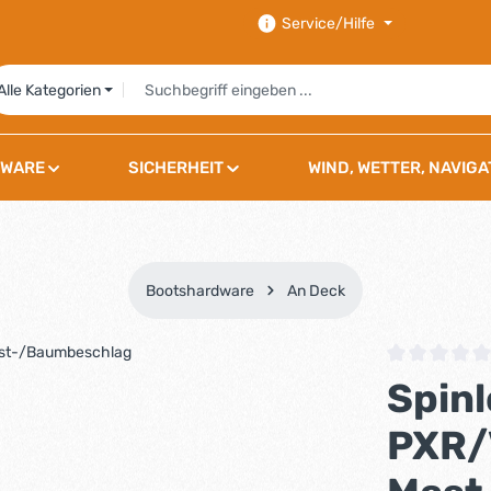
Service/Hilfe
Alle Kategorien
WARE
SICHERHEIT
WIND, WETTER, NAVIGA
Bootshardware
An Deck
Durchschnittli
Spin
PXR/