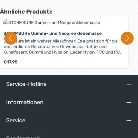
Produktgalerie überspringen
Ähnliche Produkte
STORMSURE Gummi- und Neoprenklebemasse
Stormsure ist ein wahrer Alleskönner: Es eignet sich für die
wasserdichte Reparatur von Gewebe aus Natur- und
Kunstfasern, Gummi und Hypalon, Leder, Nylon, PVC und PU
(Polyurethan) und fast allen anderen Kunststoffen (auch GFK).
Regulärer Preis:
€17.95
Es verschließt Löcher und Risse zuverlässig und schnell.
Dabei erzeugt es auf den meisten Materialien eine höhere
Bindung als das Material selbst und ist deshalb für elastische
Untergründe wie Neopren, Gummi, PVC etc. besonders
Service-Hotline
geeignet. Aufgrund seiner Konsistenz verklebt Stormsure die
beschädigten Teile nicht nur, sondern füllt sogar größere
Löcher, ganz ohne zusätzliche Flicken.
Informationen
Service