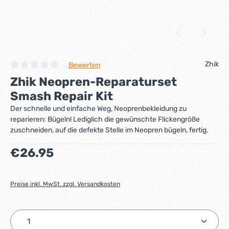
Zhik
Bewerten
Durchschnittliche Bewertung von 0 von 5 Sternen
Zhik Neopren-Reparaturset
Smash Repair Kit
Der schnelle und einfache Weg, Neoprenbekleidung zu
reparieren: Bügeln! Lediglich die gewünschte Flickengröße
zuschneiden, auf die defekte Stelle im Neopren bügeln, fertig.
Regulärer Preis:
€26.95
Preise inkl. MwSt. zzgl. Versandkosten
Produkt Anzahl: Gib den gewünschten Wert ein ode