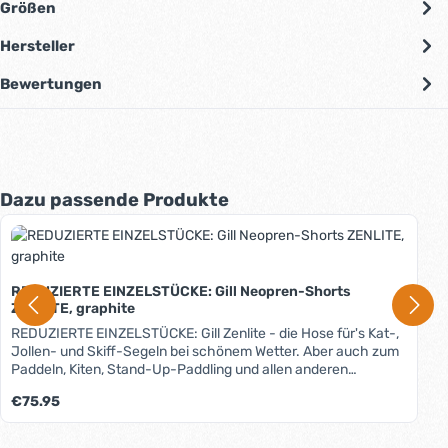
Größen
Hersteller
Bewertungen
Produktgalerie überspringen
Dazu passende Produkte
REDUZIERTE EINZELSTÜCKE: Gill Neopren-Shorts
ZENLITE, graphite
REDUZIERTE EINZELSTÜCKE: Gill Zenlite - die Hose für's Kat-,
Jollen- und Skiff-Segeln bei schönem Wetter. Aber auch zum
Paddeln, Kiten, Stand-Up-Paddling und allen anderen
Wassersportarten ist sie geeignet. Das 2mm starke Neopren
Regulärer Preis:
€75.95
(in Dehnungszonen 1,5mm) schützt vor Auskühlung, durch
das höher geschnittene Rückenteil auch im Nierenbereich.
Der Sitzbereich besteht aus besonders robustem Di-Guard-