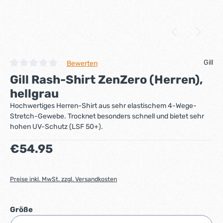
Gill
Bewerten
Durchschnittliche Bewertung von 0 von 5 Sternen
Gill Rash-Shirt ZenZero (Herren),
hellgrau
Hochwertiges Herren-Shirt aus sehr elastischem 4-Wege-
Stretch-Gewebe. Trocknet besonders schnell und bietet sehr
hohen UV-Schutz (LSF 50+).
Regulärer Preis:
€54.95
Preise inkl. MwSt. zzgl. Versandkosten
auswählen
Größe