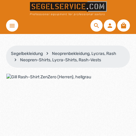
Zum Hauptinhalt springen
Waren
Segelbekleidung
Neoprenbekleidung, Lycras, Rash
Neopren-Shirts, Lycra-Shirts, Rash-Vests
Bildergalerie überspringen