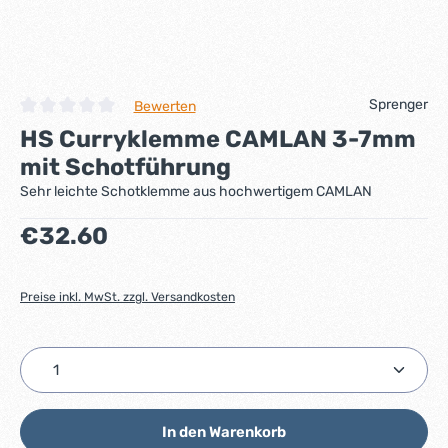
Sprenger
Bewerten
Durchschnittliche Bewertung von 0 von 5 Sternen
HS Curryklemme CAMLAN 3-7mm
mit Schotführung
Sehr leichte Schotklemme aus hochwertigem CAMLAN
Regulärer Preis:
€32.60
Preise inkl. MwSt. zzgl. Versandkosten
Produkt Anzahl: Gib den gewünschten Wert ein ode
In den Warenkorb