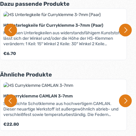
Produktgalerie überspringen
Dazu passende Produkte
HS Unterlegkeile für Curryklemme 3-7mm (Paar)
Mit diesen Unterlegkeilen aus widerstandsfähigem Kunststoff
lässt sich der Winkel und/oder die Höhe der HS-Klemmen
verändern: 1 Keil: 15° Winkel 2 Keile: 30° Winkel 2 Keile
gegeneinander versetzt: Erhöhung um ca. 8mm.
Regulärer Preis:
€6.70
Produktgalerie überspringen
Ähnliche Produkte
HS Curryklemme CAMLAN 3-7mm
Sehr leichte Schotklemme aus hochwertigem CAMLAN.
Dieser neuartige Werkstoff ist außergewöhnlich abrieb- und
verschleißfest sowie temperaturbeständig. Die Federn
bestehen aus Edelstahl rostfrei. Die Backengeometrie
Regulärer Preis:
€22.80
garantiert einfachstes Belegen und Lösen der Schot.
Bohrungsabstand 29mm.