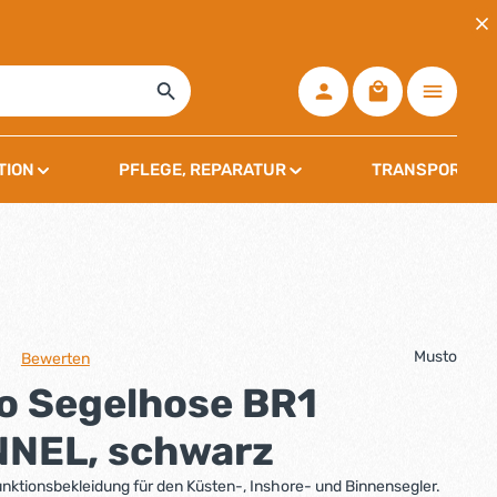
Warenkorb ent
TION
PFLEGE, REPARATUR
TRANSPORT, L
Musto
Bewerten
che Bewertung von 0 von 5 Sternen
o Segelhose BR1
NEL, schwarz
unktionsbekleidung für den Küsten-, Inshore- und Binnensegler.