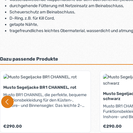
durchgehende Fütterung mit Netzeinsatz am Beinabschluss,
Scheuerschutz am Beinabschluss,
D-Ring, z.B. für Kill Cord,
getapte Nähte,
tragefreundliches leichtes Obermaterial, wasserdicht und atmung
Dazu passende Produkte
Produktgalerie überspringen
Musto Segeljacke BR1 CHANNEL, rot
Musto Segelja
Musto BR1 CHANNEL, die perfekte, bequeme
schwarz
Funktionsbekleidung für den Küsten-,
Inshore- und Binnensegler. Das leichte 2-
Musto BR1 CHAN
lagige Material ist atmungsaktiv und 100%
Funktionsbeklei
wasserdicht. Durch die hydrophile DWR-
Inshore- und Bi
Beschichtung perlt Wasser ab, sodass die
lagige Material
Regulärer Preis:
Regulärer Preis:
€290.00
€290.00
Atmungsaktivität auch im nassen Zustand
wasserdicht. D
erhalten bleibt und die Jacke nicht
Beschichtung pe