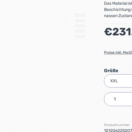
Das Material i
Beschichtung l
nassen Zustand
Regulärer Preis
€231
Preise inkl. MwS
ausw
Größe
Produkt 
Produktnummer:
10120622500