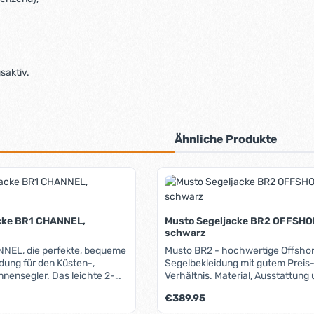
saktiv.
Ähnliche Produkte
cke BR1 CHANNEL,
Musto Segeljacke BR2 OFFSHO
schwarz
NEL, die perfekte, bequeme
Musto BR2 - hochwertige Offsho
dung für den Küsten-,
Segelbekleidung mit gutem Preis
nnensegler. Das leichte 2-
Verhältnis. Material, Ausstattung
 ist atmungsaktiv und 100%
machen die BR2-Serie zur ersten
Regulärer Preis:
€389.95
urch die hydrophile DWR-
jedem Hochseetörn. Das Material 
rlt Wasser ab, sodass die
wird's ein wenig technisch): Das