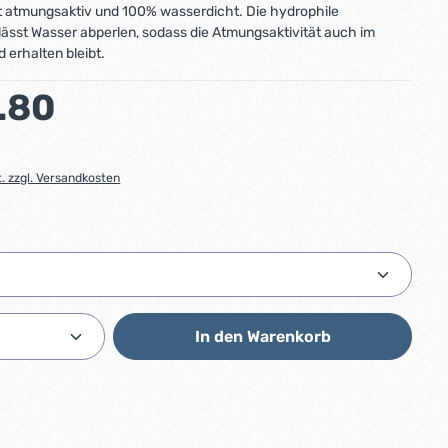
st atmungsaktiv und 100% wasserdicht. Die hydrophile
ässt Wasser abperlen, sodass die Atmungsaktivität auch im
 erhalten bleibt.
:
.80
t. zzgl. Versandkosten
ählen
Anzahl: Gib den gewünschten Wert ein od
In den Warenkorb
7