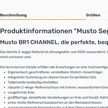
Beschreibung
Größen
Produktinformationen "Musto S
Musto BR1 CHANNEL, die perfekte, beq
Das leichte 2-lagige Material ist atmungsaktiv und 100% wasserdicht.
nicht schwerer wird.
Die technischen Details erfüllen alle Erwartungen an eine hochwertig
Ergonomisch geschnittene, verstellbare Stretch-Hosenträger,
integrierter Gummizug am oberen Saum für perfekten Sitz,
Taillenweite beidseitig einstellbar,
robuster 2-Wege-Reißverschluss mit hohem, wasserdichtem Einsa
vorgeformte Knie,
großflächige, abriebfeste Verstärkungen an Knie und Gesäß, Näht
extra-breite Klettverschlusslaschen an den Beinabschlüssen,
wasserabweisende Klappentasche auf dem Oberschenkel (selbstl