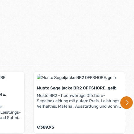
Musto Segeljacke BR2 OFFSHORE, gelb
RE,
Musto BR2 - hochwertige Offshore-
Segelbekleidung mit gutem Preis-Leistungs-
Verhältnis. Material, Ausstattung und Schnitt
re-
machen die BR2-Serie zur ersten Wahl bei
-Leistungs-
jedem Hochseetörn. Das Material (jetzt
 und Schnitt
wird's ein wenig technisch): Das BR2
 Wahl bei
Regulärer Preis:
€389.95
Performance-Gewebe besteht aus
(jetzt
widerstandsfähigem, abriebfestem
 BR2