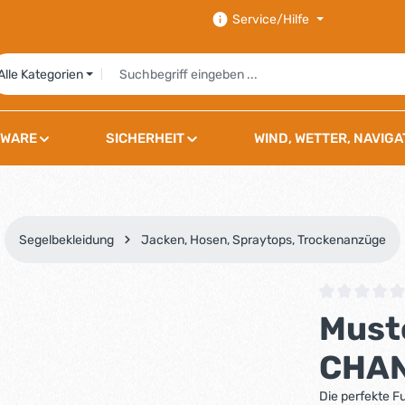
Service/Hilfe
Alle Kategorien
WARE
SICHERHEIT
WIND, WETTER, NAVIGA
Segelbekleidung
Jacken, Hosen, Spraytops, Trockenanzüge
Durchschnittli
Must
CHAN
Die perfekte F