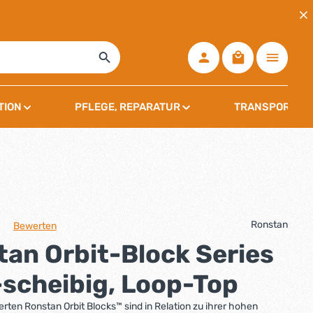
Warenkorb ent
TION
PFLEGE, REPARATUR
TRANSPORT, L
Ronstan
Bewerten
che Bewertung von 0 von 5 Sternen
an Orbit-Block Series
-scheibig, Loop-Top
erten Ronstan Orbit Blocks™ sind in Relation zu ihrer hohen