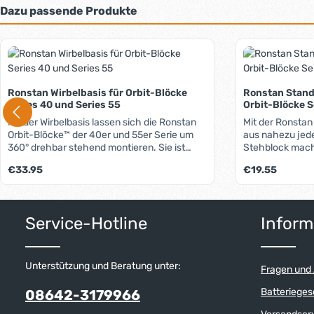
Dazu passende Produkte
Produktgalerie überspringen
Ronstan Wirbelbasis für Orbit-Blöcke
Ronstan Stand
Series 40 und Series 55
Orbit-Blöcke S
Mit der Wirbelbasis lassen sich die Ronstan
Mit der Ronstan
Orbit-Blöcke™ der 40er und 55er Serie um
aus nahezu jed
360° drehbar stehend montieren. Sie ist
Stehblock mach
durch die Rolle im Fuß perfekt für die Blöcke
einem stabilen 
Regulärer Preis:
Regulärer Preis:
€33.95
€19.55
mit dem Loop-Top geeignet. Bei
einem Gummibalg
Verwendung von Blöcken mit Schäkel-Top
senkrechter Pos
wird diese Rolle einfach entfernt.
einer Feder kön
Produkt Anzahl: Gib den gewünschten W
Produkt 
verhaken. Der B
Service-Hotline
Inform
gerade oder um
Unterstützung und Beratung unter:
Fragen und
Batterieges
08642-3179966