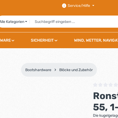
Service/Hilfe
Alle Kategorien
WARE
SICHERHEIT
WIND, WETTER, NAVIGA
Bootshardware
Blöcke und Zubehör
Durchschnittli
Ronst
55, 1
Die kugelgelag