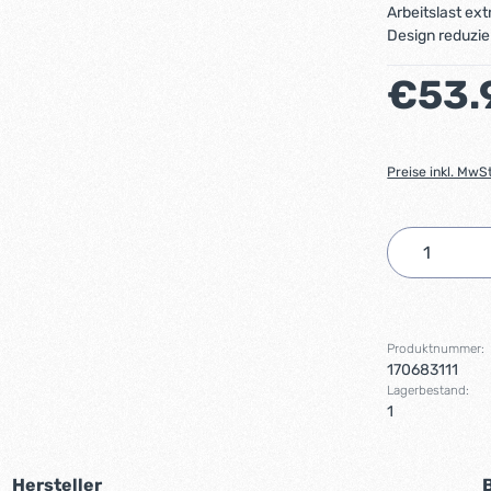
Arbeitslast ex
Design reduzie
Regulärer Preis
€53.
Preise inkl. MwS
Produkt 
Produktnummer:
170683111
Lagerbestand:
1
Hersteller