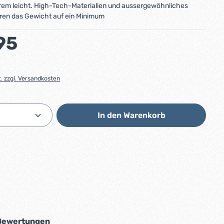
trem leicht. High-Tech-Materialien und aussergewöhnliches
ren das Gewicht auf ein Minimum
:
95
t. zzgl. Versandkosten
Anzahl: Gib den gewünschten Wert ein od
In den Warenkorb
Bewertungen