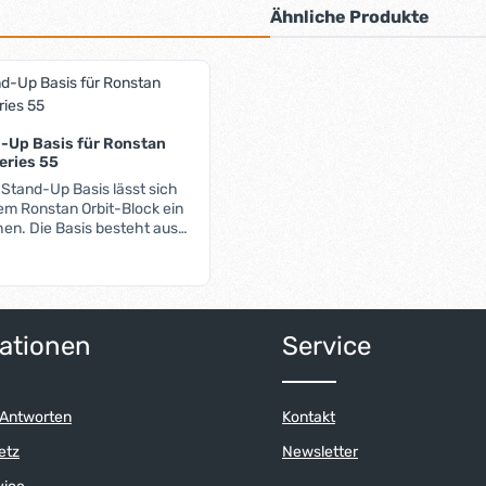
Ähnliche Produkte
-Up Basis für Ronstan
eries 55
 Stand-Up Basis lässt sich
em Ronstan Orbit-Block ein
en. Die Basis besteht aus
Edelstahl-Augbügel und
, der den Block in
ition hält. Im Gegensatz zu
nen sich hier keine Leinen
ert ein oder benutze die Schaltflächen 
Anzahl: Gib den gewünschten Wert ein o
lock lässt sich wahlweise
ationen
Service
 90° verdreht montieren.
 Antworten
Kontakt
etz
Newsletter