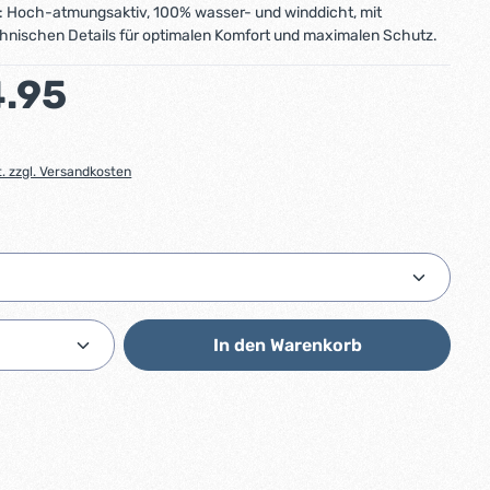
: Hoch-atmungsaktiv, 100% wasser- und winddicht, mit
hnischen Details für optimalen Komfort und maximalen Schutz.
:
.95
t. zzgl. Versandkosten
ählen
Anzahl: Gib den gewünschten Wert ein od
In den Warenkorb