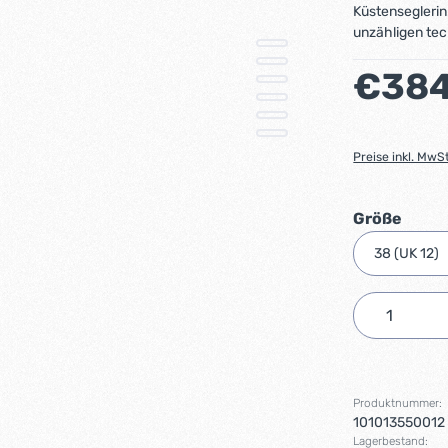
Küstenseglerin
unzähligen tec
Regulärer Preis
€384
Preise inkl. MwS
ausw
Größe
Produkt 
Produktnummer:
101013550012
Lagerbestand: