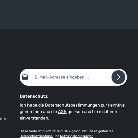
pillt nicht, maximale Bewegungsfreiheit
ischer
durch Raglanschnitt, Bündchen mit
ktives
elastischen Einsätzen zur Fixierung der
00%
Ärmel, YKK-Fronteißverschluss,
atmungsaktiv, maschinenwaschbar.
logie,
E-Mail-Adresse*
Datenschutz
Ich habe die
Datenschutzbestimmungen
zur Kenntnis
genommen und die
AGB
gelesen und bin mit ihnen
einverstanden.
den.
Diese Seite ist durch reCAPTCHA geschützt und es gelten die
Datenschutzrichtlinie
und
Nutzungsbedingungen
.