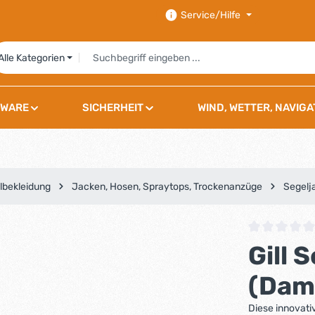
Service/Hilfe
Alle Kategorien
WARE
SICHERHEIT
WIND, WETTER, NAVIGA
lbekleidung
Jacken, Hosen, Spraytops, Trockenanzüge
Segelj
Durchschnittli
Gill 
(Dam
Diese innovati