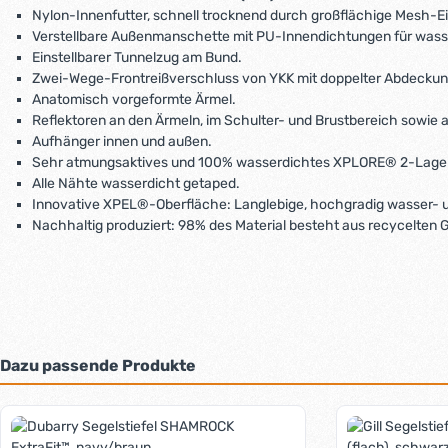
Nylon-Innenfutter, schnell trocknend durch großflächige Mesh-E
Verstellbare Außenmanschette mit PU-Innendichtungen für wass
Einstellbarer Tunnelzug am Bund.
Zwei-Wege-Frontreißverschluss von YKK mit doppelter Abdeckun
Anatomisch vorgeformte Ärmel.
Reflektoren an den Ärmeln, im Schulter- und Brustbereich sowie 
Aufhänger innen und außen.
Sehr atmungsaktives und 100% wasserdichtes XPLORE® 2-Lagen-
Alle Nähte wasserdicht getaped.
Innovative XPEL®-Oberfläche: Langlebige, hochgradig wasser- 
Nachhaltig produziert: 98% des Material besteht aus recycelten 
Dazu passende Produkte
Produktgalerie überspringen