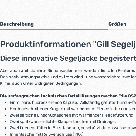
Beschreibung
Größen
Produktinformationen "Gill Segel
Diese innovative Segeljacke begeister
Aber auch ambitionierte Binnenseglerinnen werden die tollen Features 
Das hoch-atmungsaktive und extrem wind- und wasserdichte, zweila
Klima, auch unter widrigsten Bedingungen.
Die umfangreichen technischen Detaillösungen machen "die OS2" 
Einrollbare, fluoreszierende Kapuze. Vollständig gefüttert und 3-f
Hoch geschnittener Kragen mit wärmendem Fleecefutter und ver
Zwei seitliche Einschubtaschen mit wärmender Fleecefütterung.
Zwei spritzwasserdichte Klappentaschen mit Drainage.
Zwei fleecegefütterte Brusttaschen, geschützt durch wasserab
Innentasche mit Reißverschluss (YKK).