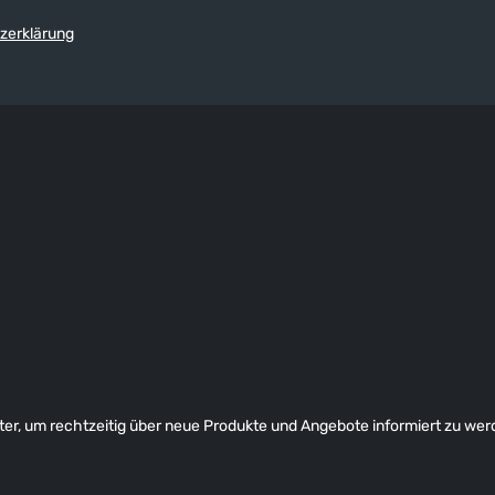
Oberschenkeltasche mit
wasserabweisender Klappe, elast
zerklärung
Tunnelzug an der Taille, atmungsa
zweilagiges XPOLRE-Gewebe, 1
wasserdicht, wasser- und
schmutzabweisende XPEL-Techno
getapte Nähte, tragefreundliche
Innenfütterung.
er, um rechtzeitig über neue Produkte und Angebote informiert zu wer