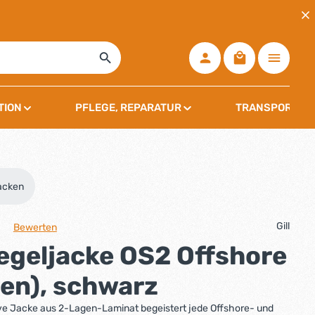
Warenkorb ent
TION
PFLEGE, REPARATUR
TRANSPORT, L
acken
Gill
Bewerten
che Bewertung von 0 von 5 Sternen
Segeljacke OS2 Offshore
en), schwarz
ve Jacke aus 2-Lagen-Laminat begeistert jede Offshore- und