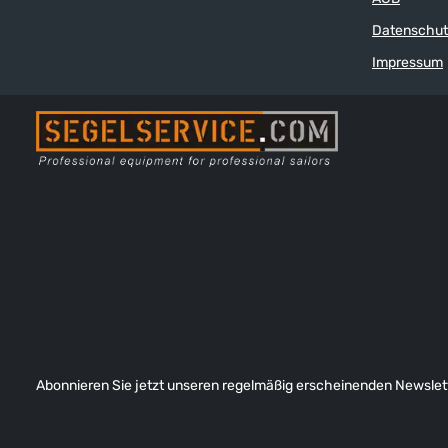
durch einen etwas weiteren Einstieg, eine
leicht erhöhte Fußbrücke und ein etwas
Datenschut
weiteres Fußbett aus. Dadurch sitzt der
Stiefel auch bei etwas kräftigeren Waden
Impressum
oder breiteren Füßen nicht zu eng. Sehr
hochwertiger Segelstiefel in Profi-Qualität,
Obermaterial Dubarry DrySoft-DryFast™-
Leder und robustes Cordura®, 100%
wasserdicht, atmungsaktive GORE-TEX®-
Membran, auch bei Nässe sehr rutschfeste
NonSlip-NonMarking™-Sohle, direkt an das
Fußteil angearbeitet, anatomisch geformtes
Fußbett, beidseitige innenliegende Laschen
und ein Lycra®-Einsatz an der Wade
erleichtern das An- und Ausziehen.
Abonnieren Sie jetzt unseren regelmäßig erscheinenden Newslett