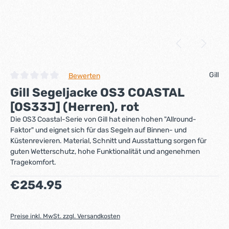
Gill
Bewerten
Durchschnittliche Bewertung von 0 von 5 Sternen
Gill Segeljacke OS3 COASTAL
[OS33J] (Herren), rot
Die OS3 Coastal-Serie von Gill hat einen hohen "Allround-
Faktor" und eignet sich für das Segeln auf Binnen- und
Küstenrevieren. Material, Schnitt und Ausstattung sorgen für
guten Wetterschutz, hohe Funktionalität und angenehmen
Tragekomfort.
Regulärer Preis:
€254.95
Preise inkl. MwSt. zzgl. Versandkosten