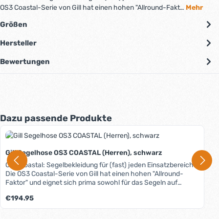
OS3 Coastal-Serie von Gill hat einen hohen "Allround-Fakt…
Mehr
Größen
Hersteller
Bewertungen
Produktgalerie überspringen
Dazu passende Produkte
Gill Segelhose OS3 COASTAL (Herren), schwarz
OS3 Coastal: Segelbekleidung für (fast) jeden Einsatzbereich.
Die OS3 Coastal-Serie von Gill hat einen hohen "Allround-
Faktor" und eignet sich prima sowohl für das Segeln auf
Binnen- als auch auf Küstenrevieren. Material, Schnitt und
Regulärer Preis:
€194.95
Ausstattung sorgen für guten Wetterschutz, hohe
Funktionalität und angenehmen Tragekomfort. Das zweilagige
atmungsaktive XPLORE-Gewebe ist selbstverständlich 100%