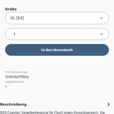
auswählen
Größe
Produkt Anzahl: Gib den gewünschten Wert ein ode
In den Warenkorb
Produktnummer:
101013477006
Lagerbestand:
1
Beschreibung
OS3 Coastal: Segelbekleidung für (fast) jeden Einsatzbereich. Die