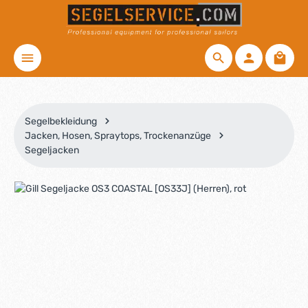
Zum Hauptinhalt springen
Waren
Segelbekleidung
Jacken, Hosen, Spraytops, Trockenanzüge
Segeljacken
Bildergalerie überspringen