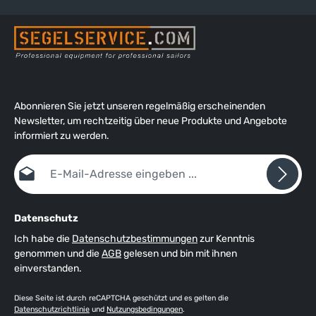
zusätzlichen innenliegenden, verstellbaren Bündchen aus
tragefreundlichem PU, zwei seitliche Einschubtaschen mit
Fleece-Fütterung, Innentasche mit Reißverschluss, Tunnelzug
am Bund, länger geschnittene Rückenpartie, atmungsaktives
zweilagiges XPOLRE-Gewebe, 100% wasserdicht, wasser-
und schmutzabweisende XPEL-Technologie, getapte Nähte,
Mesh-Fütterung.
Abonnieren Sie jetzt unseren regelmäßig erscheinenden
Newsletter, um rechtzeitig über neue Produkte und Angebote
informiert zu werden.
E-Mail-Adresse*
Datenschutz
Ich habe die
Datenschutzbestimmungen
zur Kenntnis
genommen und die
AGB
gelesen und bin mit ihnen
einverstanden.
Diese Seite ist durch reCAPTCHA geschützt und es gelten die
Datenschutzrichtlinie
und
Nutzungsbedingungen
.